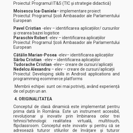
Proiectul: Programul IT&S (TIC și strategie didactică)
Moisescu Ica-Daniela
– implementare proiect
Proiectul: Programul Școli Ambasador ale Parlamentului
European
Pavel Cristian
-elev – identificarea aplicațiilor/ cursurilor
și crearea bazei logistice
Paraschiv Robert
-elev – identificarea aplicațiilor
Proiectul: Programul Școli Ambasador ale Parlamentului
European
Cătălin Marian-Posea
-elev– identificarea aplicațiilor
Sârbu Cristian
-elev – identificarea aplicațiilor
Tudorache Cristian
-elev– creare de cursuri/aplicații
Nedelcu Alexandru
– elev – creare de cursuri/aplicații
Proiectul: Developing skills in Android applications and
programming ecommerce platforms
Membrii echipei sunt cei mai potriviți, având experiență
de cel puțin un an.
4. ORIGINALITATEA
Conceptul de clasă dinamică este implementat pentru
prima dată în România. Este un instrument accesibil,
revoluționar și inovativ prin îmbinarea celor trei
tehnici/tehnologii: realitatea virtuală, multitouch,
flipclassroom. Conceptul este inovativ și pentru că se
adresează tuturor stilurilor de învățare și tuturor