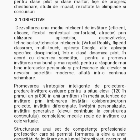
pentru clase pilot și clase martor; fișe de progres;
chestionare; studii de impact; rezultate la olimpiade și
concursuri.
3.1 OBIECTIVE
Dezvoltarea unui mediu inteligent de învățare (eficient,
eficace, flexibil, contextual, confortabil, atractiv) prin
utilizarea aplicațiilor, dispozitivelor,
tehnologiilor/tehnicilor inteligente (Virtual Reality, flipedd
classrom, multi-touch, aplicații Google, alte aplicații
specifice disciplinelor), într-o clasă dinamica pilot, în
acord cu dinamica societății, pentru a promova
învățarea mai bună și mai rapidă, pentru a răspunde mai
bine intereselor personale și profesionale ale elevilor și
nevoilor societății moderne, aflată într-o continua
schimbare.
Promovarea strategiilor inteligente de proiectare-
predare-învățare-evaluare pentru a situa elevii (120 în
primul an și 800 în anii următori ) în medii autentice de
învățare prin îmbinarea învățării colaborative/prin
proiecte, învățării diferențiate, învățării personalizate,
învățării generative (elevul contribuie la construirea
conținutului), completând mediile reale de învățare cu
cele virtuale.
Structurarea unui set de competenţe profesionale
profesorilor care să permită formarea la elevi a unor
capacităţi de învăţare de-a lungul întregii vieţi, precum şi