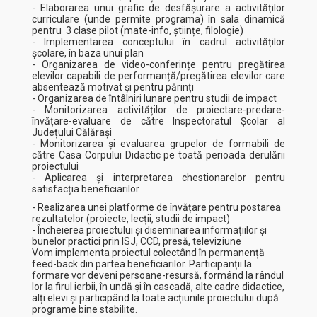
- Elaborarea unui grafic de desfășurare a activităților
curriculare (unde permite programa) în sala dinamică
pentru 3 clase pilot (mate-info, științe, filologie)
- Implementarea conceptului în cadrul activităților
școlare, în baza unui plan
- Organizarea de video-conferințe pentru pregătirea
elevilor capabili de performanță/pregătirea elevilor care
absentează motivat și pentru părinți
- Organizarea de întâlniri lunare pentru studii de impact
- Monitorizarea activităților de proiectare-predare-
învățare-evaluare de către Inspectoratul Școlar al
Județului Călărași
- Monitorizarea și evaluarea grupelor de formabili de
către Casa Corpului Didactic pe toată perioada derulării
proiectului
- Aplicarea și interpretarea chestionarelor pentru
satisfacția beneficiarilor
- Realizarea unei platforme de învățare pentru postarea
rezultatelor (proiecte, lecții, studii de impact)
- Încheierea proiectului și diseminarea informațiilor și
bunelor practici prin ISJ, CCD, presă, televiziune
Vom implementa proiectul colectând în permanență
feed-back din partea beneficiarilor. Participanții la
formare vor deveni persoane-resursă, formând la rândul
lor la firul ierbii, în undă și în cascadă, alte cadre didactice,
alți elevi și participând la toate acțiunile proiectului după
programe bine stabilite.