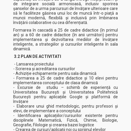
de integrare socială armonioasă, inclusiv sporirea
şanselor de a urma parcursuri de învăţare ulterioare care
să le faciliteze găsirea unui loc de muncă într-o piaţă a
muncii modernă, flexibilă şi inclusivă prin îmbinarea
învățării colaborative cu cea diferențiată.
Formarea în cascadă a 25 de cadre didactice (în primul
an) și a 60 de cadre didactice (în anii următori) pentru
implementarea și dezvoltarea mediilor de învățare
inteligente, a strategiilor și cursurilor inteligente în sala
dinamică.
3.2 PLAN DE ACTIVITATI
- Lansarea proiectului
- Scrierea și acreditarea cursurilor
- Achiziție echipamente pentru sala dinamică
- Formarea a 25 de cadre didactice și 10 elevi pentru
implementarea conceptului de clasa dinamică
- Excursie de studiu – schimb de experiență cu
Universitatea București și Universitatea Politehnică
București pentru aplicațiile Google și platformă de
învățare
- Elaborare unui ghid metodologic, pentru profesori și
elevi, de implementare a conceptului
- Identificarea aplicațiilor/cursurilor existente pentru
disciplinele Matematică, Fizică, Chimie, Biologie,
Geografie, Filologie și crearea bazei logistice
- Crearea de cursuri/aplicații noi cu sprijinul elevilor