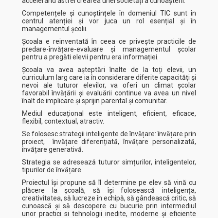
accelerând astfel crearea unei societăți a cunoașterii.
Competențele și cunoștințele în domeniul TIC sunt în
centrul atenției și vor juca un rol esențial și în
managementul școlii.
Școala e reinventată în ceea ce privește practicile de
predare-învățare-evaluare și managementul școlar
pentru a pregăti elevii pentru era informației.
Școala va avea așteptări înalte de la toți elevii, un
curriculum larg care ia în considerare diferite capacități și
nevoi ale tuturor elevilor, va oferi un climat școlar
favorabil învățării și evaluării continue va avea un nivel
înalt de implicare și sprijin parental și comunitar.
Mediul educațional este inteligent, eficient, eficace,
flexibil, contextual, atractiv.
Se folosesc strategii inteligente de învățare: învățare prin
proiect, învățare diferențiată, învățare personalizată,
învățare generativă.
Strategia se adresează tuturor simțurilor, inteligentelor,
tipurilor de învățare
Proiectul își propune să îl determine pe elev să vină cu
plăcere la școală, să își folosească inteligența,
creativitatea, să lucreze în echipă, să gândească critic, să
cunoască și să descopere cu bucurie prin intermediul
unor practici si tehnologii inedite, moderne și eficiente