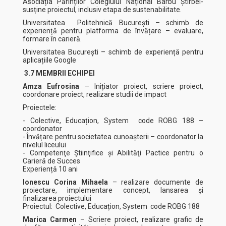
Asociația Părinților Colegiului Național Barbu Știrbei-
susține proiectul, inclusiv etapa de sustenabilitate.
Universitatea Politehnică București – schimb de
experiență pentru platforma de învățare – evaluare,
formare în carieră.
Universitatea București – schimb de experiență pentru
aplicațiile Google
3.7 MEMBRII ECHIPEI
Amza Eufrosina
– Inițiator proiect, scriere proiect,
coordonare proiect, realizare studii de impact
Proiectele:
- Colective, Educațion, System code ROBG 188 –
coordonator
- Învățare pentru societatea cunoașterii – coordonator la
nivelul liceului
- Competenţe Ştiinţifice şi Abilităţi Pactice pentru o
Carieră de Succes
Experiență 10 ani
Ionescu Corina Mihaela
– realizare documente de
proiectare, implementare concept, lansarea și
finalizarea proiectului
Proiectul: Colective, Educațion, System code ROBG 188
Marica Carmen
– Scriere proiect, realizare grafic de