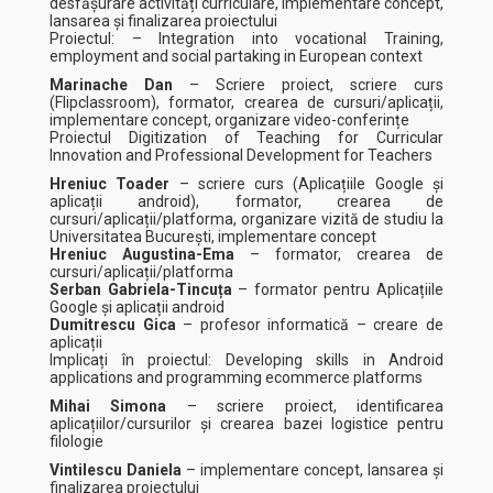
desfășurare activități curriculare, implementare concept,
lansarea și finalizarea proiectului
Proiectul: – Integration into vocational Training,
employment and social partaking in European context
Marinache Dan
– Scriere proiect, scriere curs
(Flipclassroom), formator, crearea de cursuri/aplicații,
implementare concept, organizare video-conferințe
Proiectul Digitization of Teaching for Curricular
Innovation and Professional Development for Teachers
Hreniuc Toader
– scriere curs (Aplicațiile Google și
aplicații android), formator, crearea de
cursuri/aplicații/platforma, organizare vizită de studiu la
Universitatea București, implementare concept
Hreniuc Augustina-Ema
– formator, crearea de
cursuri/aplicații/platforma
Serban Gabriela-Tincuța
– formator pentru Aplicațiile
Google și aplicații android
Dumitrescu Gica
– profesor informatică – creare de
aplicații
Implicați în proiectul: Developing skills in Android
applications and programming ecommerce platforms
Mihai Simona
– scriere proiect, identificarea
aplicațiilor/cursurilor și crearea bazei logistice pentru
filologie
Vintilescu Daniela
– implementare concept, lansarea și
finalizarea proiectului