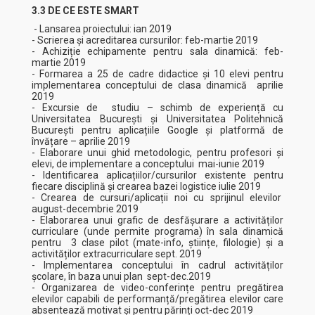
3.3 DE CE ESTE SMART
- Lansarea proiectului: ian 2019
- Scrierea și acreditarea cursurilor: feb-martie 2019
- Achiziție echipamente pentru sala dinamică: feb-
martie 2019
- Formarea a 25 de cadre didactice și 10 elevi pentru
implementarea conceptului de clasa dinamică aprilie
2019
- Excursie de studiu – schimb de experiență cu
Universitatea București și Universitatea Politehnică
București pentru aplicațiile Google și platformă de
învățare – aprilie 2019
- Elaborare unui ghid metodologic, pentru profesori și
elevi, de implementare a conceptului mai-iunie 2019
- Identificarea aplicațiilor/cursurilor existente pentru
fiecare disciplină și crearea bazei logistice iulie 2019
- Crearea de cursuri/aplicații noi cu sprijinul elevilor
august-decembrie 2019
- Elaborarea unui grafic de desfășurare a activităților
curriculare (unde permite programa) în sala dinamică
pentru 3 clase pilot (mate-info, științe, filologie) și a
activităților extracurriculare sept. 2019
- Implementarea conceptului în cadrul activităților
școlare, în baza unui plan sept-dec.2019
- Organizarea de video-conferințe pentru pregătirea
elevilor capabili de performanță/pregătirea elevilor care
absentează motivat și pentru părinți oct-dec 2019