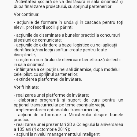
Activitatea școlară se va desfășura în sala dinamică și
după finalizarea proiectului, cu sprijinul partenerilor.
Vor continua:
- acțiunile de formare în undă și în cascadă pentru toți
elevii , profesorii școlii și părinți;
- acțiunile de diseminare a bunelor practici la concursuri
și sesiuni de comunicare;
- acțiunile de extindere a bazei logistice cu noi aplicații
identificate/noi lecții /softuri create pentru toate
disciplinele;
- creșterea numărului de elevii care beneficiază de lecții
în sala dinamică;
- înființarea a cel puțin unei săli dinamice, după modelul
celei pilot, cu sprijinul partenerilor;
- extinderea platformei de învățare.
Vor fi inițiate:
- realizarea unei platforme de învățare;
- elaborare programă și suport de curs pentru un
opțional transcurricular pe teme esențiale vieții;
- implementarea opționalului transcurricular;
- acțiuni de informare a Ministerului despre bunele
practici;
- realizarea unei prezentări 3D a Colegiului la aniversarea
a 135 ani (4 octombrie 2019);
- acțiuni la nivelul managementului inteligent;