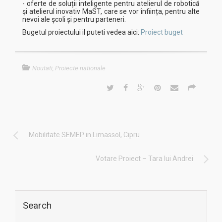
- oferte de soluții inteligente pentru atelierul de robotică
și atelierul inovativ MaST, care se vor înființa, pentru alte
nevoi ale școli și pentru parteneri.
Bugetul proiectului il puteti vedea aici:
Proiect buget
Noutati
,
Proiecte nationale
Mobilitate SEMEP in Limassol, Cipru
Votare Proiect – Tara lui Andrei
Search