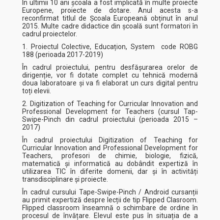
În ultimii 10 ani școala a fost implicată în multe proiecte
Europene, proiecte de dotare. Anul acesta s-a
reconfirmat titlul de Școala Europeană obținut în anul
2015. Multe cadre didactice din școală sunt formatori în
cadrul proiectelor.
1. Proiectul Colective, Educațion, System code ROBG
188 (perioada 2017-2019)
În cadrul proiectului, pentru desfășurarea orelor de
dirigenție, vor fi dotate complet cu tehnică modernă
doua laboratoare și va fi elaborat un curs digital pentru
toți elevii.
2. Digitization of Teaching for Curricular Innovation and
Professional Development for Teachers (cursul Tap-
Swipe-Pinch din cadrul proiectului (perioada 2015 –
2017)
În cadrul proiectului Digitization of Teaching for
Curricular Innovation and Professional Development for
Teachers, profesori de chimie, biologie, fizică,
matematică și informatică au dobândit expertiză în
utilizarea TIC în diferite domenii, dar și în activități
transdisciplinare și proiecte.
În cadrul cursului Tape-Swipe-Pinch / Android cursanții
au primit expertiză despre lecții de tip Flipped Clasroom.
Flipped classroom înseamnă o schimbare de ordine în
procesul de învățare. Elevul este pus în situația de a