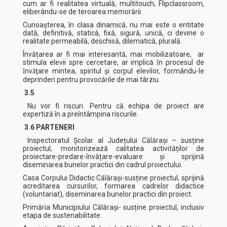
cum ar fi realitatea virtuală, multitouch, Flipclassroom,
eliberându-se de teroarea memorării.
Cunoaşterea, în clasa dinamică, nu mai este o entitate
dată, definitivă, statică, fixă, sigură, unică, ci devine o
realitate permeabilă, deschisă, dilematică, plurală.
Învățarea ar fi mai interesantă, mai mobilizatoare, ar
stimula elevii spre cercetare, ar implică ȋn procesul de
ȋnvǎţare mintea, spiritul și corpul elevilor, formându-le
deprinderi pentru provocările de mai târziu.
3.5
Nu vor fi riscuri. Pentru că echipa de proiect are
expertiză în a preîntâmpina riscurile.
3.6 PARTENERI
Inspectoratul Școlar al Județului Călărași – susține
proiectul, monitorizează calitatea activităților de
proiectare-predare-învățare-evaluare și sprijină
diseminarea bunelor practici din cadrul proiectului.
Casa Corpului Didactic Călărași-susține proiectul, sprijină
acreditarea cursurilor, formarea cadrelor didactice
(voluntariat), diseminarea bunelor practici din proiect.
Primăria Municipiului Călărași- susține proiectul, inclusiv
etapa de sustenabilitate.