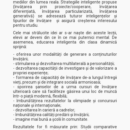
mediilor din lumea reala. Strategiile inteligente propuse
(învățarea prin proiecte/cooperare, învățarea
diferențiată, învățarea particularizată, învățarea
generativă) se adresează tuturor inteligențelor și
tipurilor de învățare și asigură creșterea interesului
pentru studiu.
Cele mai strălucite idei ar s-ar naște din aceste lecții,
elevii ar deveni din ce în ce mai puternici mental. De
asemenea, educarea inteligenta din clasa dinamică
sprijină:
- oferirea unor modalități de generare a conținuturilor
învățării;
- stimularea și dezvoltarea multilaterală a personalității;
- dezvoltarea capacității de investigare și de valorizare a
propriei experiențe;
- formarea de capacități de învățare de-a lungul întregii
vieți, precum și de integrare socială armonioasă;
- sporirea șanselor de a urma cursuri de învățare
ulterioară care să faciliteze găsirea unui loc de muncă
într-o piață modernă, flexibilă;
- îmbunătățirea rezultatelor la olimpiade și concursuri
naționale și internaționale;
- dezvoltarea în carieră a cadrelor;
- îmbunătățirea calități predării și învățării;
- imagine mai bună a școlii în comunitate.
Rezultatele for fi măsurate prin: Studii comparative