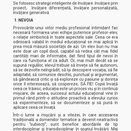
Se folosesc strategii inteligente de învățare: învățare prin
proiect, învățare diferențiată, învățare personalizată,
învățare generativă.
1.
NEVOIA
Provocările unui viitor mediu profesional intimidant fac
necesară formarea unei echipe puternice profesor-elev,
o relație simbiotică în toate aspectele sale. Ceea ce era
odinioară valabil în mediul educațional se mai aplică în
prea mică măsură societății de azi. Un elev bun nu mai
este doar un copil docil, capabil să redea cât mai fidel
cantități mari de informație, dat fiind tipul de nevoi în
care va funcționa el ca adult. Or, mai mult decât să se
supună regulilor, elevul trebuie să învețe să fie autonom,
să se dezvolte neîngrădit, să își descopere vocația, să fie
adaptabil, să comunice deschis, punctual și argumentat,
să gândească critic și să exploreze cu pasiune și dorința
orice îl interesează, să coopereze, SĂ FIE! Copiii învață
ceea ce trăiesc, educația este un proces viu și în continuă
mișcare, de aceea, succesul actului educațional vine în
primul rând printr-o atitudine proactivă a elevului curios
să experimenteze, să se documenteze și să pună în
aplicare ceea ce învață.
Într-o lume a mișcării și a vitezei, în care accesarea
tradițională a domeniilor tematice a devenit neatractivă
pentru “subiecți”, sunt benefice abordările de tip
interdisciplinar și transdisciplinar în spațiul învățării. Mai