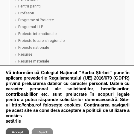
Pentru parinti
Profesori
Programe si Proiecte
Programul LLP
Proiecte internationale
Proiecte locale si regionale
Proiecte nationale
Resurse
Resurse materiale
Resurse umane
Vă informăm că Colegiul Național ”Barbu Știrbei” pune în
Rezultate
aplicare prevederile Regulamentului (UE) 2016/679 (GDPR)
Semep 2015-2016
privind prelucrarea datelor cu caracter personal. Datele cu
caracter personal ale solicitanților, beneficiarilor,
Semep 2017-2018
contribuabililor etc. sunt prelucrate în scopuri legale
pentru a putea răspunde solicitărilor dumneavoastră. Site-
ul http://cnbs.ro/
folosește cookies. Continuarea navigarii
pe acest site se considera acceptare a politicii de utilizare a
cookies.
CopyRight 2014 © Colegiul National ,,Barbu Stirbei" Calarasi
setările
Multilingual WordPress
by
ICanLocalize
Accept
Reject