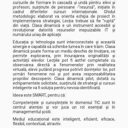
cursurile de formare în cascadă și undă pentru elevi și
profesori, susținute de persoane -”resursă”, inițiate în
cadrul diferitelor cursuri internaționale. Ghidul
metodologic elaborat va orienta echipa de proiect în
implementarea strategiei, Lecția trebuie să fie ”ruptă”
din viață. Clasa dinamică e un instrument accesibil și
revoluționar datorită resurselor inepuizabile IT și
numărului uriaș de aplicații.
Educația și tehnologia sunt interconectate și această
sinergie e capabilă să schimbe lumea în care trăim. Clasa
dinamică poate forma un mediu deschis de învățare, ce
permite explorarea, prin încurajarea originalității și
activității elevilor. Lecțiile pot fi astfel completate cu
observarea directă a fenomenelor prin realitatea
virtuală, elevii putând progresa potrivit dorințelor lor, pot
urmări fenomene noi și pot avea responsabilitatea
propriilor descoperiri. Clasa dinamică pilot, dotată cu
echipamentele solicitate, susținută de strategii și cursuri
inteligente va fi soluția pentru nevoia identificată.
Ideea este SMART, pentru că:
Competențele și cunoștințele în domeniul TIC sunt în
centrul atenției și vor juca un rol esențial și în
managementul școlii.
Mediul educațional este inteligent, eficient, eficace,
flexibil, contextual, atractiv.