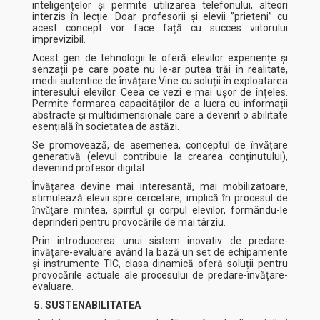
inteligențelor și permite utilizarea telefonului, alteori
interzis în lecție. Doar profesorii și elevii ”prieteni” cu
acest concept vor face față cu succes viitorului
imprevizibil.
Acest gen de tehnologii le oferă elevilor experiențe și
senzații pe care poate nu le-ar putea trăi în realitate,
medii autentice de învățare Vine cu soluții în exploatarea
interesului elevilor. Ceea ce vezi e mai ușor de înțeles.
Permite formarea capacităților de a lucra cu informații
abstracte și multidimensionale care a devenit o abilitate
esențială în societatea de astăzi.
Se promovează, de asemenea, conceptul de învățare
generativă (elevul contribuie la crearea conținutului),
devenind profesor digital.
Învățarea devine mai interesantă, mai mobilizatoare,
stimulează elevii spre cercetare, implică ȋn procesul de
ȋnvǎţare mintea, spiritul și corpul elevilor, formându-le
deprinderi pentru provocările de mai târziu.
Prin introducerea unui sistem inovativ de predare-
învățare-evaluare având la bază un set de echipamente
și instrumente TIC, clasa dinamică oferă soluții pentru
provocările actuale ale procesului de predare-învățare-
evaluare.
5. SUSTENABILITATEA