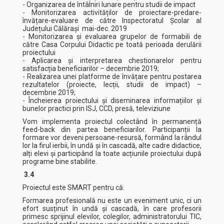
- Organizarea de întâlniri lunare pentru studii de impact
- Monitorizarea activităților de proiectare-predare-
învățare-evaluare de către Inspectoratul Școlar al
Județului Călărași mai-dec. 2019
- Monitorizarea și evaluarea grupelor de formabili de
către Casa Corpului Didactic pe toată perioada derulării
proiectului
- Aplicarea și interpretarea chestionarelor pentru
satisfacția beneficiarilor – decembrie 2019;
- Realizarea unei platforme de învățare pentru postarea
rezultatelor (proiecte, lecții, studii de impact) –
decembrie 2019;
- Încheierea proiectului și diseminarea informațiilor și
bunelor practici prin ISJ, CCD, presă, televiziune
Vom implementa proiectul colectând în permanență
feed-back din partea beneficiarilor. Participanții la
formare vor deveni persoane-resursă, formând la rândul
lor la firul ierbii, în undă și în cascadă, alte cadre didactice,
alți elevi și participând la toate acțiunile proiectului după
programe bine stabilite.
3.4
Proiectul este SMART pentru că:
Formarea profesională nu este un eveniment unic, ci un
efort susținut în undă și cascadă, în care profesorii
primesc sprijinul elevilor, colegilor, administratorului TIC,