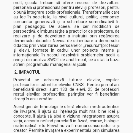
mult, școala trebuie să ofere resurse de dezvoltare
personală și profesională pentru elevi și profesori, pentru
o bună integrare socio-profesională. Transformările care
au loc în societate, la nivel cultural, politic, economic,
comunitar generează și o schimbare semnificativă în
plan pedagogic. De aceea, se cer modificări de
perspectivă, o îmbunătățire a practicilor de proiectare, de
realizare și de dezvoltare a instruirii prin regândirea
demersului didactic. Nevoia de schimbare a demersului
didactic prin valorizarea persoanelor ,,resursă”(profesori
și elevi), formate în cadrul unor proiecte interne și
internaționale în scopul rezolvării problemelor școlii a
reieșit din analiza SWOT de anul trecut, ce a stat la baza
scrierii programului managerial al școlii.
2. IMPACTUL
Proiectul se adresează tuturor elevilor, copiilor,
profesorilor si părinților elevilor CNBS. Pentru primul an,
beneficiarii direcți sunt 130 de elevi, 25 de profesori,
restul elevilor, profesorilor, părinților vor fi beneficiari
direcți în anii următor.
Acest gen de tehnologii le oferă elevilor medii autentice
de învățare, îi ajută să înțeleagă mult mai bine idei și
concepte, îi ajută să aibă o viziune integratoare asupra
vieții, aceasta nefiind parcelată în fizică, chimie, biologie,
matematică etc. Elevul nu va fi numai consumator ci și
creator. Permite învățarea experimentală prin simularea