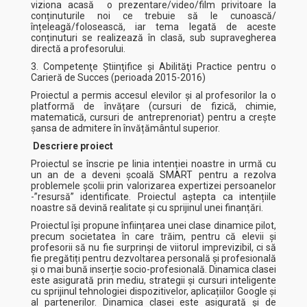
viziona acasă o prezentare/video/film privitoare la
conținuturile noi ce trebuie să le cunoască/
înțeleagă/folosească, iar tema legată de aceste
conținuturi se realizează în clasă, sub supravegherea
directă a profesorului.
3. Competenţe Ştiinţifice şi Abilităţi Practice pentru o
Carieră de Succes (perioada 2015-2016)
Proiectul a permis accesul elevilor și al profesorilor la o
platformă de învățare (cursuri de fizică, chimie,
matematică, cursuri de antreprenoriat) pentru a crește
șansa de admitere în învățământul superior.
Descriere proiect
Proiectul se înscrie pe linia intenției noastre in urmă cu
un an de a deveni școală SMART pentru a rezolva
problemele școlii prin valorizarea expertizei persoanelor
-”resursă” identificate. Proiectul aștepta ca intențiile
noastre să devină realitate și cu sprijinul unei finanțări.
Proiectul își propune înființarea unei clase dinamice pilot,
precum societatea în care trăim, pentru că elevii și
profesorii să nu fie surprinși de viitorul imprevizibil, ci să
fie pregătiți pentru dezvoltarea personală și profesională
și o mai bună inserție socio-profesională. Dinamica clasei
este asigurată prin mediu, strategii și cursuri inteligente
cu sprijinul tehnologiei dispozitivelor, aplicațiilor Google și
al partenerilor. Dinamica clasei este asigurată și de