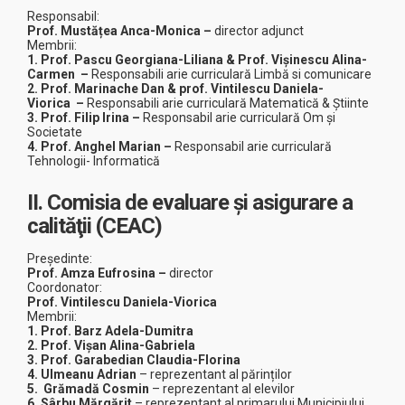
Responsabil:
Prof.
Mustățea Anca-Monica
–
director adjunct
Membrii:
1.
Prof. Pascu Georgiana-Liliana & Prof.
Vișinescu Alina-
Carmen
–
Responsabili arie curriculară Limbă si comunicare
2.
Prof. Marinache Dan & prof. Vintilescu Daniela-
Viorica
–
Responsabili arie curriculară Matematică & Știinte
3. Prof. Filip Irina
–
Responsabil arie curriculară Om și
Societate
4. Prof.
Anghel Marian
–
Responsabil arie curriculară
Tehnologii- Informatică
II. Comisia de evaluare şi asigurare a
calităţii (CEAC)
Președinte:
Prof. Amza Eufrosina
–
director
Coordonator:
Prof. Vintilescu Daniela-Viorica
Membrii:
1. Prof. Barz Adela-Dumitra
2. Prof. Vișan Alina-Gabriela
3. Prof. Garabedian Claudia-Florina
4.
Ulmeanu Adrian
– reprezentant al părinților
5.
Grămadă Cosmin
– reprezentant al elevilor
6.
Sârbu Mărgărit
– reprezentant al primarului Municipiului