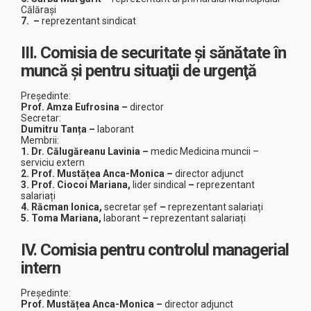
Călărași
7. –
reprezentant sindicat
III. Comisia de securitate şi sănătate în
muncă şi pentru situaţii de urgenţă
Președinte:
Prof. Amza Eufrosina
–
director
Secretar:
Dumitru Tanța
–
laborant
Membrii:
1. Dr. Călugăreanu Lavinia
–
medic Medicina muncii –
serviciu extern
2. Prof.
Mustățea Anca-Monica
–
director adjunct
3. Prof.
Ciocoi Mariana,
lider sindical
–
reprezentant
salariați
4. Răcman Ionica,
secretar șef
–
reprezentant salariați
5. Toma Mariana,
laborant
–
reprezentant salariați
IV. Comisia pentru controlul managerial
intern
Președinte:
Prof.
Mustățea Anca-Monica
–
director adjunct