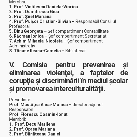
Membrii:
1. Prof. Vintilescu Daniela-Viorica
2. Prof. Dumitrescu Gica
3. Prof. Șnel Mariana
4. Prof. Puişor Cristian-Silvian
–
Responsabil Consiliul
Profesoral
5. Dinu Georgeta
–
Șef compartiment Contabilitate
6. Răcman Ionica
–
Șef compartiment Secretariat
7. Achim Mihaela-Nicoleta
–
Șef compartiment
Administrativ
8. Tănase Ileana-Camelia
–
Bibliotecar
V. Comisia pentru prevenirea şi
eliminarea violenţei, a faptelor de
corupţie şi discriminării în mediul şcolar
şi promovarea interculturalităţii.
Președinte:
Prof.
Mustățea Anca-Monica
–
director adjunct
Responsabil:
Prof. Florescu Cosmin-Ionuț
Membrii:
1.
Prof. Decu Marilena
2. Prof. Oprea Mariana
3. Prof. Bănățeanu Daniel