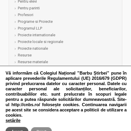
Pentru elevi
Pentru parinti
Profesori
Programe si Proiecte
Programul LLP
Proiecte internationale
Proiecte locale si regionale
Proiecte nationale
Resurse
Resurse materiale
Resurse umane
Vă informăm că Colegiul Național ”Barbu Știrbei” pune în
Rezultate
aplicare prevederile Regulamentului (UE) 2016/679 (GDPR)
Semep 2015-2016
privind prelucrarea datelor cu caracter personal. Datele cu
caracter personal ale solicitanților, beneficiarilor,
Semep 2017-2018
contribuabililor etc. sunt prelucrate în scopuri legale
pentru a putea răspunde solicitărilor dumneavoastră. Site-
ul http://cnbs.ro/
folosește cookies. Continuarea navigarii
pe acest site se considera acceptare a politicii de utilizare a
cookies.
CopyRight 2014 © Colegiul National ,,Barbu Stirbei" Calarasi
setările
Multilingual WordPress
by
ICanLocalize