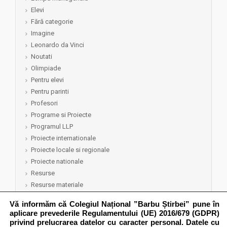
Elevi
Fără categorie
Imagine
Leonardo da Vinci
Noutati
Olimpiade
Pentru elevi
Pentru parinti
Profesori
Programe si Proiecte
Programul LLP
Proiecte internationale
Proiecte locale si regionale
Proiecte nationale
Resurse
Resurse materiale
Resurse umane
Vă informăm că Colegiul Național ”Barbu Știrbei” pune în
Rezultate
aplicare prevederile Regulamentului (UE) 2016/679 (GDPR)
Semep 2015-2016
privind prelucrarea datelor cu caracter personal. Datele cu