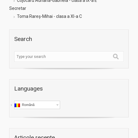
Cojocaru Adriana-Gabriela - clasa a IX-a E
Secretar
Toma Rareș-Mihai - clasa a XI-a C
Search
Languages
Română
Articole recente