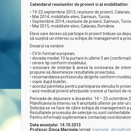
Calendarul reuniunilor de proiect si al mobilitatilor
:
• 19-22 septembrie 2013, reuniune de proiect, Calarasi
• Mai 2014, mobilitate elevi, Samsun, Turcia;
• Septembrie 2014, reuniune de proiect, Samsun, Turci
• Mai 2015, mobilitate elevi, Calarasi, România.
Elevii care doresc să participe în proiect trebuie sa dep
să susţină un interviu cu echipa de management a proie
Dosarul va conţine:
• CV în format european;
• dovada mediei 10 la purtare în ultimii 3 ani (confirmată 
• cerere tip conform modelului;
• scrisoare de intenţie & anexă la scrisoarea de inte
propune să disemineze rezultatele proiectului;
• recomandarea profesorului diriginte conform modelul
• copie după buletin;
• acordul părintelui pentru participarea elevului în proi
• aviz medical privind afecţiunile cronice şi factorii de ri
Perioada de depunere a dosarelor: 14 – 25 octombrie 
Planificarea la interviu va fi anunţată ulterior pe site-ul 
Selecţia se va face de către echipa de management a proi
Rezultatele procesului de selecţie nu sunt contestabile.
Pentru informaţii suplimentare contactaţi coordonatorul
Data anunţului: 14.10.2013
Profesor Dinca Marinela
(email:
marinela_dinca@ya