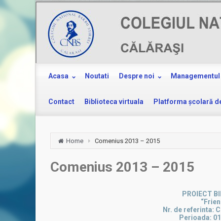
Acasa
Noutati
Despre noi
Managementul 
Contact
Biblioteca virtuala
Platforma şcolară d
Home
Comenius 2013 – 2015
Comenius 2013 – 2015
PROIECT B
“Frien
Nr. de referinta
Perioada: 01