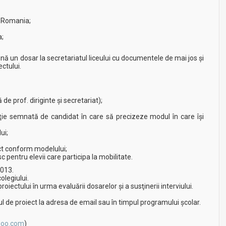
, Romania;
a;
ună un dosar la secretariatul liceului cu documentele de mai jos şi
ctului.
de prof. diriginte şi secretariat);
nţie semnată de candidat în care să precizeze modul în care îşi
ui;
ect conform modelului;
sc pentru elevii care participa la mobilitate.
2013.
colegiului.
ectului în urma evaluării dosarelor şi a susţinerii interviului.
 de proiect la adresa de email sau în timpul programului şcolar.
hoo.com
)