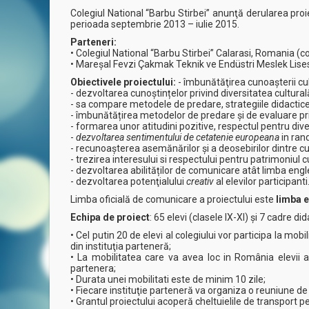
Colegiul National “Barbu Stirbei” anunţă derularea proi
perioada septembrie 2013 – iulie 2015.
Parteneri:
• Colegiul National “Barbu Stirbei” Calarasi, Romania (
• Mareşal Fevzi Çakmak Teknik ve Endüstri Meslek Lise
Obiectivele proiectului:
- îmbunătăţirea cunoașterii cultu
- dezvoltarea cunoștințelor privind diversitatea culturală
- sa compare metodele de predare, strategiile didactice,
- îmbunătățirea metodelor de predare și de evaluare pri
- formarea unor atitudini pozitive, respectul pentru diver
-
dezvoltarea sentimentului de cetatenie europeana
in rand
- recunoașterea asemănărilor și a deosebirilor dintre cul
- trezirea interesului si respectului pentru patrimoniul cul
- dezvoltarea abilităților de comunicare atât limba engl
- dezvoltarea potenţialului
creativ
al elevilor participanti
Limba oficială de comunicare a proiectului este
limba 
Echipa de proiect
: 65 elevi (clasele IX-XI) şi 7 cadre did
• Cel putin 20 de elevi al colegiului vor participa la mobi
din instituţia parteneră;
• La mobilitatea care va avea loc in România elevii au
partenera;
• Durata unei mobilitati este de minim 10 zile;
• Fiecare instituţie parteneră va organiza o reuniune de 
• Grantul proiectului acoperă cheltuielile de transport pe