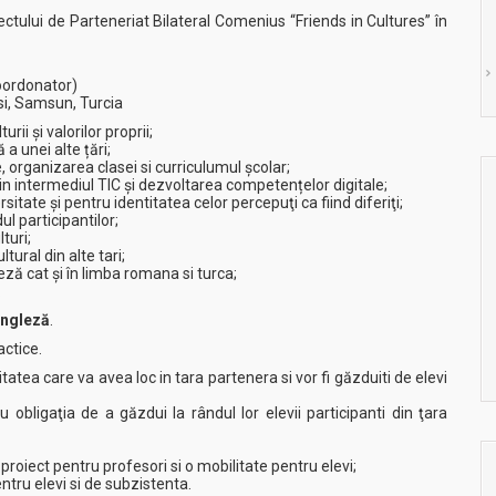
ectului de Parteneriat Bilateral Comenius “Friends in Cultures” în
coordonator)
si, Samsun, Turcia
rii și valorilor proprii;
 a unei alte țări;
 organizarea clasei si curriculumul şcolar;
n intermediul TIC și dezvoltarea competențelor digitale;
sitate şi pentru identitatea celor percepuţi ca fiind diferiţi;
ul participantilor;
turi;
tural din alte tari;
eză cat și în limba romana si turca;
.
engleză
.
actice.
litatea care va avea loc in tara partenera si vor fi găzduiti de elevi
 obligaţia de a găzdui la rândul lor elevii participanti din ţara
proiect pentru profesori si o mobilitate pentru elevi;
ntru elevi si de subzistenta.