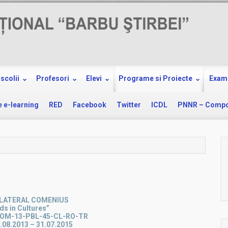
scolii
Profesori
Elevi
Programe si Proiecte
Exam
e e-learning
RED
Facebook
Twitter
ICDL
PNNR – Compo
ILATERAL COMENIUS
ds in Cultures”
: COM-13-PBL-45-CL-RO-TR
.08.2013 – 31.07.2015