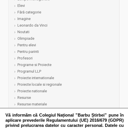
Elevi
Fără categorie
Imagine
Leonardo da Vinci
Noutati
Olimpiade
Pentru elevi
Pentru parinti
Profesori
Programe si Proiecte
Programul LLP
Proiecte internationale
Proiecte locale si regionale
Proiecte nationale
Resurse
Resurse materiale
Resurse umane
Vă informăm că Colegiul Național ”Barbu Știrbei” pune în
Rezultate
aplicare prevederile Regulamentului (UE) 2016/679 (GDPR)
Semep 2015-2016
privind prelucrarea datelor cu caracter personal. Datele cu