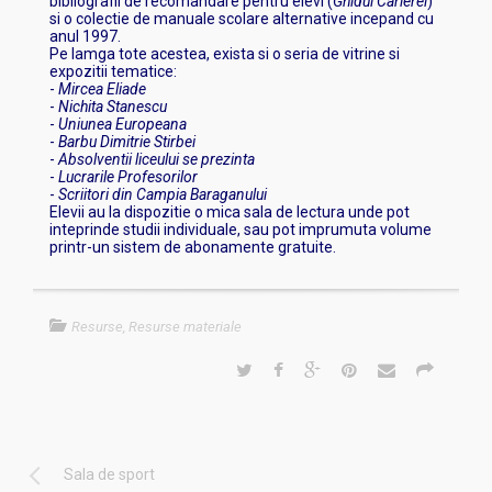
bibliografii de recomandare pentru elevi (
Ghidul Carierei
)
si o colectie de manuale scolare alternative incepand cu
anul 1997.
Pe lamga tote acestea, exista si o seria de vitrine si
expozitii tematice:
-
Mircea Eliade
-
Nichita Stanescu
-
Uniunea Europeana
-
Barbu Dimitrie Stirbei
-
Absolventii liceului se prezinta
-
Lucrarile Profesorilor
-
Scriitori din Campia Baraganului
Elevii au la dispozitie o mica sala de lectura unde pot
inteprinde studii individuale, sau pot imprumuta volume
printr-un sistem de abonamente gratuite.
Resurse
,
Resurse materiale
Sala de sport