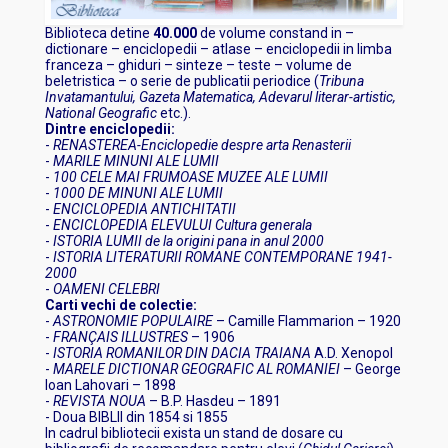
Biblioteca detine
40.000
de volume constand in –
dictionare – enciclopedii – atlase – enciclopedii in limba
franceza – ghiduri – sinteze – teste – volume de
beletristica – o serie de publicatii periodice (
Tribuna
Invatamantului, Gazeta Matematica, Adevarul literar-artistic,
National Geografic
etc.).
Dintre enciclopedii:
-
RENASTEREA-Enciclopedie despre arta Renasterii
-
MARILE MINUNI ALE LUMII
-
100 CELE MAI FRUMOASE MUZEE ALE LUMII
-
1000 DE MINUNI ALE LUMII
-
ENCICLOPEDIA ANTICHITATII
-
ENCICLOPEDIA ELEVULUI Cultura generala
-
ISTORIA LUMII de la origini pana in anul 2000
-
ISTORIA LITERATURII ROMANE CONTEMPORANE 1941-
2000
-
OAMENI CELEBRI
Carti vechi de colectie:
-
ASTRONOMIE POPULAIRE
– Camille Flammarion – 1920
-
FRANÇAIS ILLUSTRES
– 1906
-
ISTORIA ROMANILOR DIN DACIA TRAIANA
A.D. Xenopol
-
MARELE DICTIONAR GEOGRAFIC AL ROMANIEI
– George
Ioan Lahovari – 1898
-
REVISTA NOUA
– B.P. Hasdeu – 1891
- Doua BIBLII din 1854 si 1855
In cadrul bibliotecii exista un stand de dosare cu