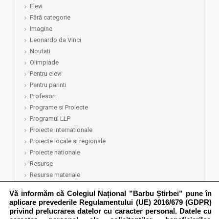
Elevi
Fără categorie
Imagine
Leonardo da Vinci
Noutati
Olimpiade
Pentru elevi
Pentru parinti
Profesori
Programe si Proiecte
Programul LLP
Proiecte internationale
Proiecte locale si regionale
Proiecte nationale
Resurse
Resurse materiale
Resurse umane
Vă informăm că Colegiul Național ”Barbu Știrbei” pune în
Rezultate
aplicare prevederile Regulamentului (UE) 2016/679 (GDPR)
Semep 2015-2016
privind prelucrarea datelor cu caracter personal. Datele cu