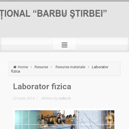
Home
Resurse
Resurse materiale
Laborator
fizica
Laborator fizica
22 iunie 2014
Written by
cnbs.ro